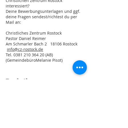
Christlichen Zentrum Rostock
interessiert?
Deine Bewerbungsunterlagen und ggf.
deine Fragen sendest/richtest du per
Mail an:
Christliches Zentrum Rostock
Pastor Daniel Reimer
Am Schmarler Bach 2 18106 Rostock
info@cz-rostock.de
Tel.
0381 210 364 20
(AB)
(GemeindebüroMelanie Pisot)
Praktikum
Dieses Angebot richtet sich an die
Studenten der Bibelschulen, theol.
Seminare, etc.
Mögliche Praktikumsbereiche im
CZ: