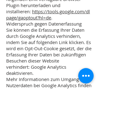
Plugin herunterladen und
installieren:
https://tools.google.com/dl
page/gaoptout?hl=de
.
Widerspruch gegen Datenerfassung
Sie können die Erfassung Ihrer Daten
durch Google Analytics verhindern,
indem Sie auf folgenden Link klicken. Es
wird ein Opt-Out-Cookie gesetzt, der die
Erfassung Ihrer Daten bei zukünftigen
Besuchen dieser Website
verhindert: Google Analytics
deaktivieren.
Mehr Informationen zum Umgang mit
Nutzerdaten bei Google Analytics finden
Sie in der Datenschutzerklärung von
Google:
https://support.google.com/ana
lytics/answer/6004245?hl=de
.
5. PLUGINS UND TOOLS
Google Web Fonts
Diese Seite nutzt zur einheitlichen
Darstellung von Schriftarten so