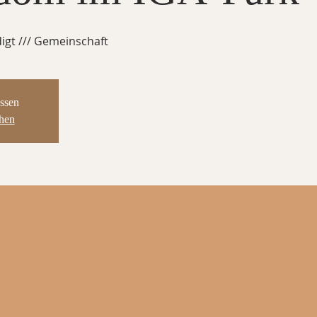
digt /// Gemeinschaft
ssen
ehen