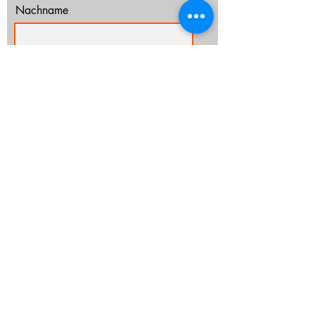
Nachname
E-Mail-Adresse
Ich habe die Datenschutzerklärung zur
Kenntnis genommen.
Datenschutz
Abonnieren
info@cz-rostock.de
+49 381 210 364 20
IMPRESSUM
DATENSCHUTZ
CHURCHTOOLS