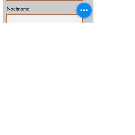
Nachname
E-Mail-Adresse
Ich habe die Datenschutzerklärung zur
Kenntnis genommen.
Datenschutz
Abonnieren
info@cz-rostock.de
+49 381 210 364 20
IMPRESSUM
DATENSCHUTZ