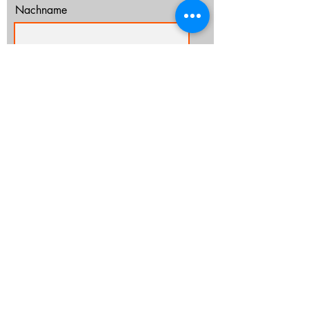
Nachname
E-Mail-Adresse
Ich habe die Datenschutzerklärung zur
Kenntnis genommen.
Datenschutz
Abonnieren
info@cz-rostock.de
+49 381 210 364 20
IMPRESSUM
DATENSCHUTZ
CHURCHTOOLS