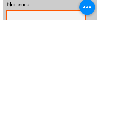
Nachname
E-Mail-Adresse
Ich habe die Datenschutzerklärung zur
Kenntnis genommen.
Datenschutz
Abonnieren
info@cz-rostock.de
+49 381 210 364 20
IMPRESSUM
DATENSCHUTZ
CHURCHTOOLS