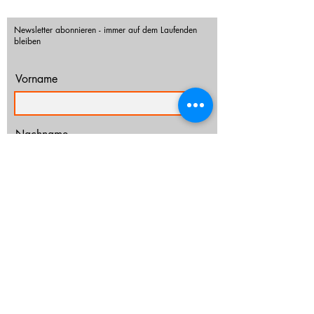
Newsletter abonnieren - immer auf dem Laufenden
bleiben
Vorname
Nachname
E-Mail-Adresse
Ich habe die Datenschutzerklärung zur
Kenntnis genommen.
Datenschutz
Abonnieren