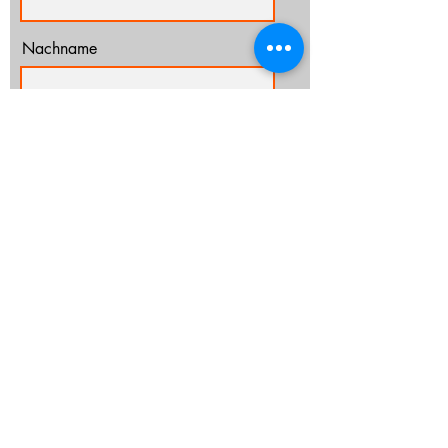
Nachname
E-Mail-Adresse
Ich habe die Datenschutzerklärung zur
Kenntnis genommen.
Datenschutz
Abonnieren
info@cz-rostock.de
+49 381 210 364 20
IMPRESSUM