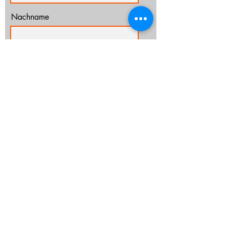
Nachname
E-Mail-Adresse
Ich habe die Datenschutzerklärung zur
Kenntnis genommen.
Datenschutz
Abonnieren
info@cz-rostock.de
+49 381 210 364 20
IMPRESSUM
DATENSCHUTZ