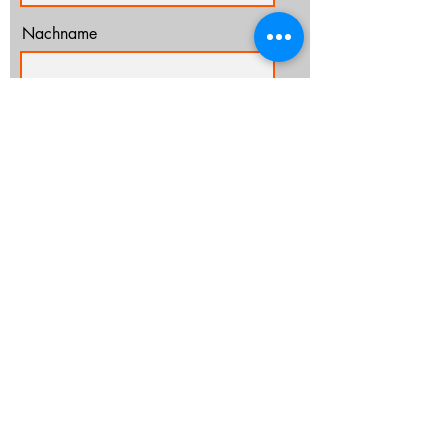
Nachname
E-Mail-Adresse
Ich habe die Datenschutzerklärung zur
Kenntnis genommen.
Datenschutz
Abonnieren
info@cz-rostock.de
+49 381 210 364 20
IMPRESSUM
DATENSCHUTZ