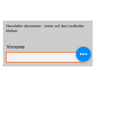
Newsletter abonnieren - immer auf dem Laufenden
bleiben
Vorname
Nachname
E-Mail-Adresse
Ich habe die Datenschutzerklärung zur
Kenntnis genommen.
Datenschutz
Abonnieren