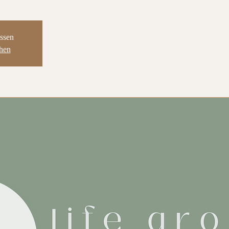
ssen
ehen