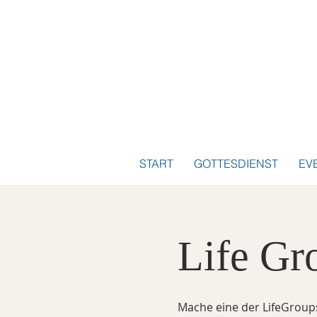
START
GOTTESDIENST
EV
Life Gro
Mache eine der LifeGroups