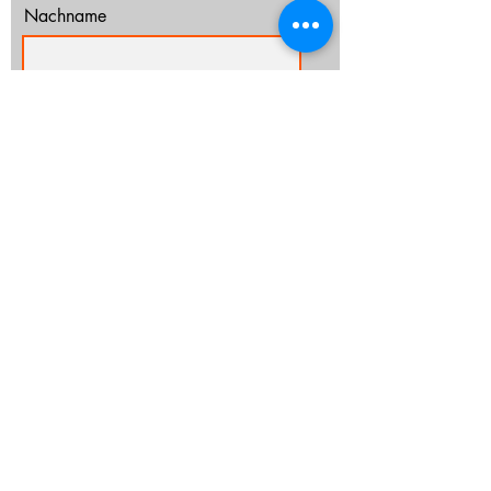
Nachname
E-Mail-Adresse
Ich habe die Datenschutzerklärung zur
Kenntnis genommen.
Datenschutz
Abonnieren
info@cz-rostock.de
+49 381 210 364 20
IMPRESSUM
DATENSCHUTZ
CHURCHTOOLS