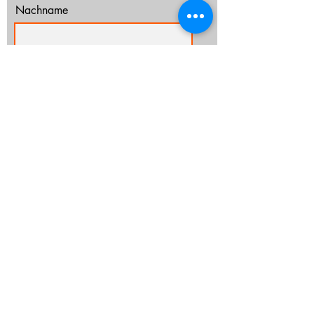
Nachname
E-Mail-Adresse
Ich habe die Datenschutzerklärung zur
Kenntnis genommen.
Datenschutz
Abonnieren
info@cz-rostock.de
+49 381 210 364 20
IMPRESSUM
DATENSCHUTZ
CHURCHTOOLS