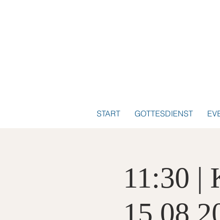
START
GOTTESDIENST
EV
11:30 |
15.08.2