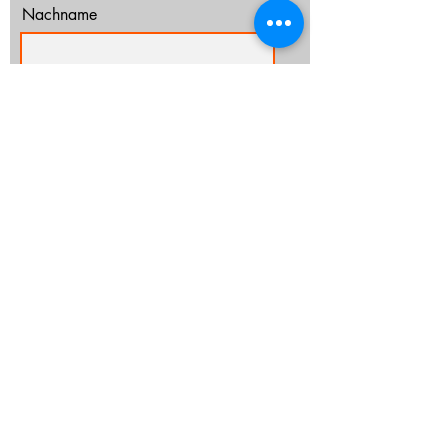
Nachname
E-Mail-Adresse
Ich habe die Datenschutzerklärung zur
Kenntnis genommen.
Datenschutz
Abonnieren
info@cz-rostock.de
+49 381 210 364 20
IMPRESSUM
DATENSCHUTZ
CHURCHTOOLS