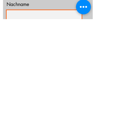
Nachname
E-Mail-Adresse
Ich habe die Datenschutzerklärung zur
Kenntnis genommen.
Datenschutz
Abonnieren
info@cz-rostock.de
+49 381 210 364 20
IMPRESSUM
DATENSCHUTZ
CHURCHTOOLS