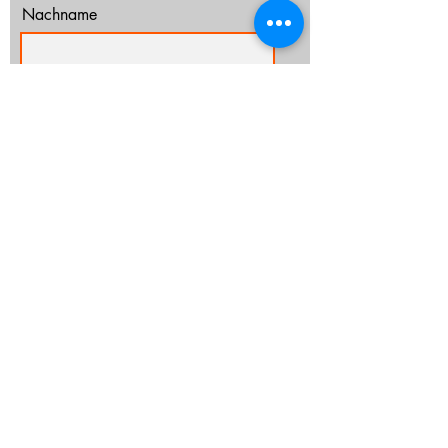
Nachname
E-Mail-Adresse
Ich habe die Datenschutzerklärung zur
Kenntnis genommen.
Datenschutz
Abonnieren
info@cz-rostock.de
+49 381 210 364 20
IMPRESSUM
DATENSCHUTZ
CHURCHTOOLS