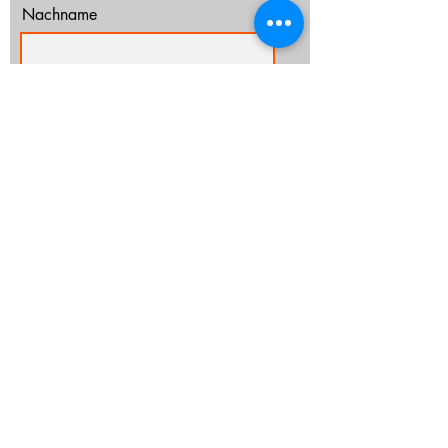
Nachname
E-Mail-Adresse
Ich habe die Datenschutzerklärung zur
Kenntnis genommen.
Datenschutz
Abonnieren
info@cz-rostock.de
+49 381 210 364 20
IMPRESSUM
DATENSCHUTZ
CHURCHTOOLS