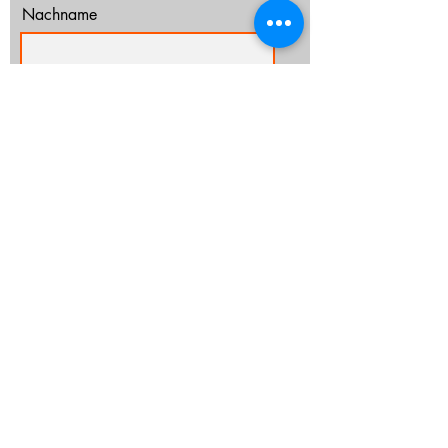
Nachname
E-Mail-Adresse
Ich habe die Datenschutzerklärung zur
Kenntnis genommen.
Datenschutz
Abonnieren
info@cz-rostock.de
+49 381 210 364 20
IMPRESSUM
DATENSCHUTZ
CHURCHTOOLS