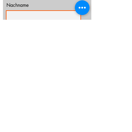
Nachname
E-Mail-Adresse
Ich habe die Datenschutzerklärung zur
Kenntnis genommen.
Datenschutz
Abonnieren
info@cz-rostock.de
+49 381 210 364 20
IMPRESSUM
DATENSCHUTZ
CHURCHTOOLS