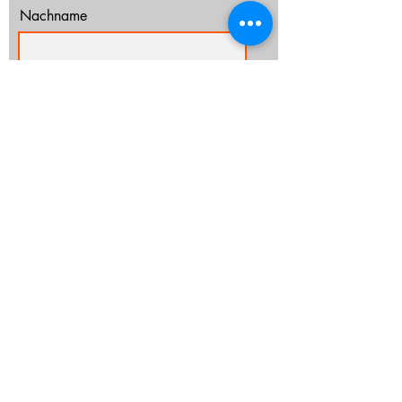
Nachname
E-Mail-Adresse
Ich habe die Datenschutzerklärung zur
Kenntnis genommen.
Datenschutz
Abonnieren
info@cz-rostock.de
+49 381 210 364 20
IMPRESSUM
DATENSCHUTZ
CHURCHTOOLS