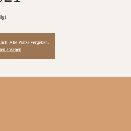
igt
ch. Alle Plätze vergeben.
gen ansehen