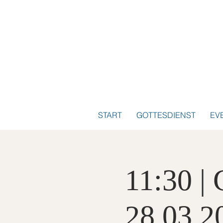
START
GOTTESDIENST
EV
11:30 | 
28.03.2