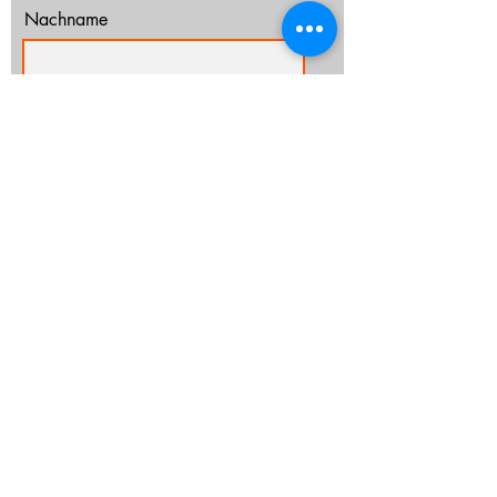
Nachname
E-Mail-Adresse
Ich habe die Datenschutzerklärung zur
Kenntnis genommen.
Datenschutz
Abonnieren
info@cz-rostock.de
+49 381 210 364 20
IMPRESSUM
DATENSCHUTZ
CHURCHTOOLS