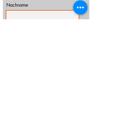
Nachname
E-Mail-Adresse
Ich habe die Datenschutzerklärung zur
Kenntnis genommen.
Datenschutz
Abonnieren
info@cz-rostock.de
+49 381 210 364 20
IMPRESSUM
DATENSCHUTZ
CHURCHTOOLS