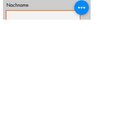
Nachname
E-Mail-Adresse
Ich habe die Datenschutzerklärung zur
Kenntnis genommen.
Datenschutz
Abonnieren
info@cz-rostock.de
+49 381 210 364 20
IMPRESSUM
DATENSCHUTZ
CHURCHTOOLS