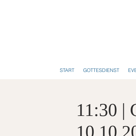
START
GOTTESDIENST
EV
11:30 | 
10.10.2