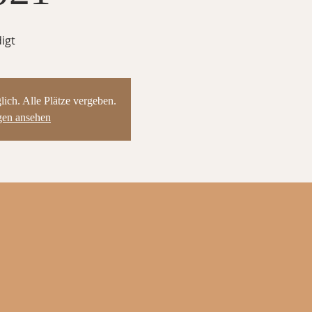
igt
ch. Alle Plätze vergeben.
gen ansehen