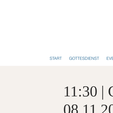
START
GOTTESDIENST
EV
11:30 | 
08.11.2