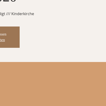
igt /// Kinderkirche
ssen
ehen