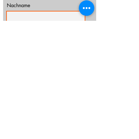
Nachname
E-Mail-Adresse
Ich habe die Datenschutzerklärung zur
Kenntnis genommen.
Datenschutz
Abonnieren
info@cz-rostock.de
+49 381 210 364 20
IMPRESSUM
DATENSCHUTZ
CHURCHTOOLS