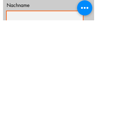
Nachname
E-Mail-Adresse
Ich habe die Datenschutzerklärung zur
Kenntnis genommen.
Datenschutz
Abonnieren
info@cz-rostock.de
+49 381 210 364 20
IMPRESSUM
DATENSCHUTZ
CHURCHTOOLS