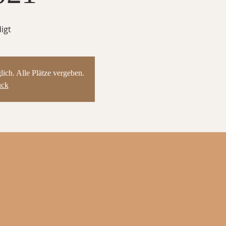
igt
ch. Alle Plätze vergeben.
ück