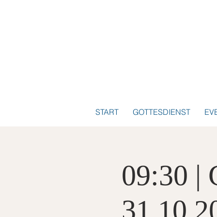
START
GOTTESDIENST
EV
09:30 |
31.10.2