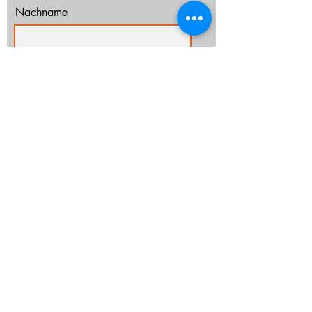
Nachname
E-Mail-Adresse
Ich habe die Datenschutzerklärung zur
Kenntnis genommen.
Datenschutz
Abonnieren
info@cz-rostock.de
+49 381 210 364 20
IMPRESSUM
DATENSCHUTZ
CHURCHTOOLS