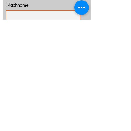
Nachname
E-Mail-Adresse
Ich habe die Datenschutzerklärung zur
Kenntnis genommen.
Datenschutz
Abonnieren
info@cz-rostock.de
+49 381 210 364 20
IMPRESSUM
DATENSCHUTZ
CHURCHTOOLS