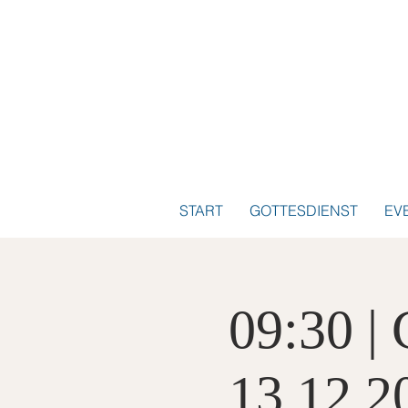
START
GOTTESDIENST
EV
09:30 |
13.12.2