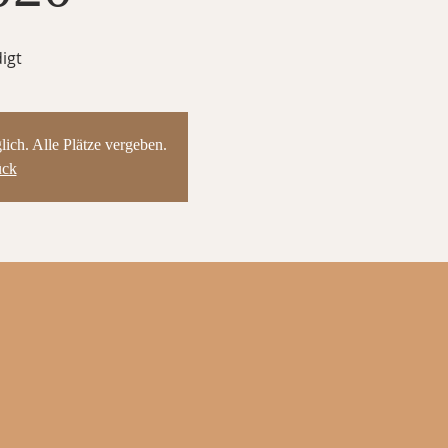
igt
ch. Alle Plätze vergeben.
ück