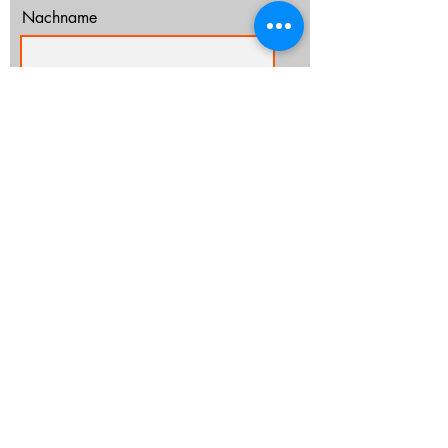
Nachname
E-Mail-Adresse
Ich habe die Datenschutzerklärung zur
Kenntnis genommen.
Datenschutz
Abonnieren
info@cz-rostock.de
+49 381 210 364 20
IMPRESSUM
DATENSCHUTZ
CHURCHTOOLS