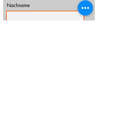
Nachname
E-Mail-Adresse
Ich habe die Datenschutzerklärung zur
Kenntnis genommen.
Datenschutz
Abonnieren
info@cz-rostock.de
+49 381 210 364 20
IMPRESSUM
DATENSCHUTZ
CHURCHTOOLS