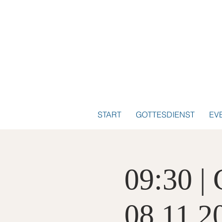
START
GOTTESDIENST
EV
09:30 |
08.11.2