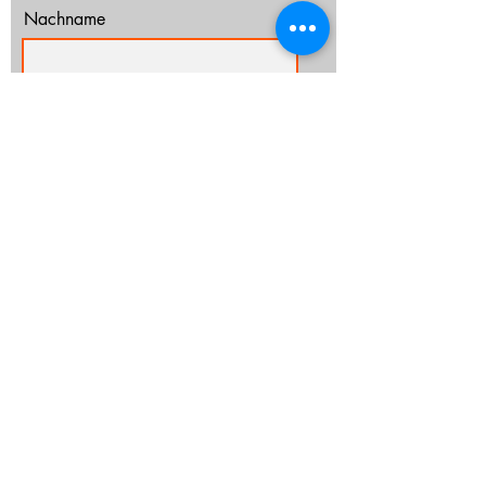
Nachname
E-Mail-Adresse
Ich habe die Datenschutzerklärung zur
Kenntnis genommen.
Datenschutz
Abonnieren
info@cz-rostock.de
+49 381 210 364 20
IMPRESSUM
DATENSCHUTZ
CHURCHTOOLS